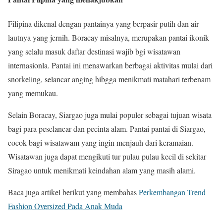
Filipina dikenal dengan pantainya yang berpasir putih dan air
lautnya yang jernih. Boracay misalnya, merupakan pantai ikonik
yang selalu masuk daftar destinasi wajib bgi wisatawan
internasionla. Pantai ini menawarkan berbagai aktivitas mulai dari
snorkeling, selancar anging hibgga menikmati matahari terbenam
yang memukau.
Selain Boracay, Siargao juga mulai populer sebagai tujuan wisata
bagi para peselancar dan pecinta alam. Pantai pantai di Siargao,
cocok bagi wisatawam yang ingin menjauh dari keramaian.
Wisatawan juga dapat mengikuti tur pulau pulau kecil di sekitar
Siragao untuk menikmati keindahan alam yang masih alami.
Baca juga artikel berikut yang membahas
Perkembangan Trend
Fashion Oversized Pada Anak Muda