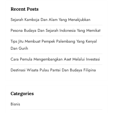
Recent Posts
Sejarah Kamboja Dan Alam Yang Menakjubkan
Pesona Budaya Dan Sejarah Indonesia Yang Memikat
Tips Jitu Membuat Pempek Palembang Yang Kenyal
Dan Gurih
Cara Pemula Mengembangkan Aset Melalui Investasi
Destinasi Wisata Pulau Pantai Dan Budaya Filipina
Categories
Bisnis