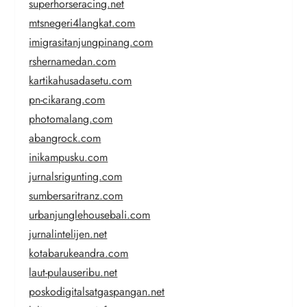
superhorseracing.net
mtsnegeri4langkat.com
imigrasitanjungpinang.com
rshernamedan.com
kartikahusadasetu.com
pn-cikarang.com
photomalang.com
abangrock.com
inikampusku.com
jurnalsrigunting.com
sumbersaritranz.com
urbanjunglehousebali.com
jurnalintelijen.net
kotabarukeandra.com
laut-pulauseribu.net
poskodigitalsatgaspangan.net